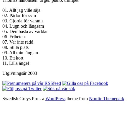
Thomas hallonsten, orgel, piano, trumpet.
01. Allt jag ville säja
02. Pärlor för svin
03. Gjorda för varann
04. Lugn och långsam
05. Den bästa av världar
06. Friheten
07. Var inte rädd
08. Stilla plats
09. All min längtan
10. Ett kort
11. Lilla ängel
Utgivningsår 2003
Swedish Greys Pro - a
WordPress
theme from
Nordic Themepark
.