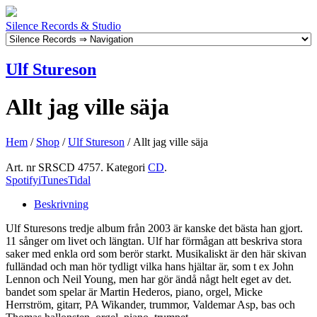
Silence Records & Studio
Ulf Stureson
Allt jag ville säja
Hem
/
Shop
/
Ulf Stureson
/ Allt jag ville säja
Art. nr
SRSCD 4757
.
Kategori
CD
.
Spotify
iTunes
Tidal
Beskrivning
Ulf Sturesons tredje album från 2003 är kanske det bästa han gjort.
11 sånger om livet och längtan. Ulf har förmågan att beskriva stora
saker med enkla ord som berör starkt. Musikaliskt är den här skivan
fulländad och man hör tydligt vilka hans hjältar är, som t ex John
Lennon och Neil Young, men har gör ändå någt helt eget av det.
bandet som spelar är Martin Hederos, piano, orgel, Micke
Herrström, gitarr, PA Wikander, trummor, Valdemar Asp, bas och