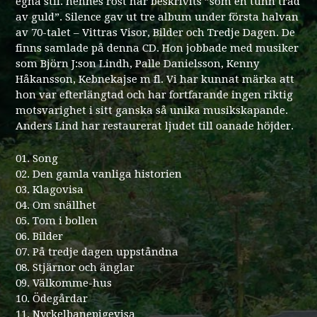
egna stil. hennes röst har beskrivits ”som en tunn tråd
av guld”. Silence gav ut tre album under första halvan
av 70-talet – Vittras Visor, Bilder och Tredje Dagen. De
finns samlade på denna CD. Hon jobbade med musiker
som Björn J:son Lindh, Palle Danielsson, Kenny
Håkansson, Kebnekajse m fl. Vi har kunnat märka att
hon var efterlängtad och har fortfarande ingen riktig
motsvarighet i sitt ganska så unika musikskapande.
Anders Lind har restaurerat ljudet till oanade höjder.
01. Song
02. Den gamla vanliga historien
03. Klagovisa
04. Om snällhet
05. Tom i bollen
06. Bilder
07. På tredje dagen uppståndna
08. Stjärnor och änglar
09. Välkomme-hus
10. Ödegårdar
11. Nyckelbanepigevisa