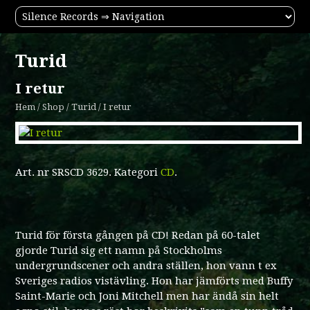
Turid
I retur
Hem
/
Shop
/
Turid
/ I retur
Art. nr
SRSCD 3629
.
Kategori
CD
.
Turid för första gången på CD! Redan på 60-talet
gjorde Turid sig ett namn på Stockholms
undergrundscener och andra ställen, hon vann t ex
Sveriges radios vistävling. Hon har jämförts med Buffy
Saint-Marie och Joni Mitchell men har ändå sin helt