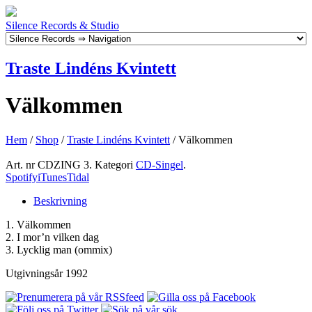
Silence Records & Studio
Traste Lindéns Kvintett
Välkommen
Hem
/
Shop
/
Traste Lindéns Kvintett
/ Välkommen
Art. nr
CDZING 3
.
Kategori
CD-Singel
.
Spotify
iTunes
Tidal
Beskrivning
1. Välkommen
2. I mor’n vilken dag
3. Lycklig man (ommix)
Utgivningsår 1992