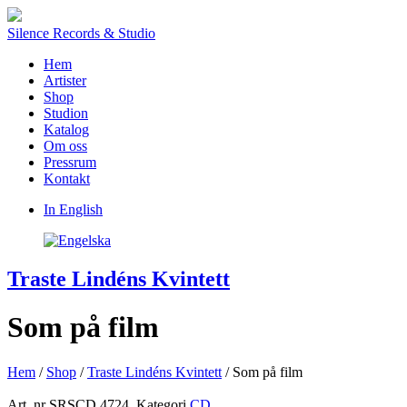
Silence Records & Studio
Hem
Artister
Shop
Studion
Katalog
Om oss
Pressrum
Kontakt
In English
Traste Lindéns Kvintett
Som på film
Hem
/
Shop
/
Traste Lindéns Kvintett
/ Som på film
Art. nr
SRSCD 4724
.
Kategori
CD
.