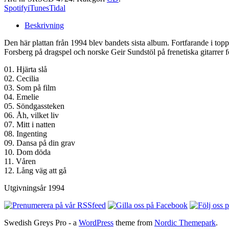
Spotify
iTunes
Tidal
Beskrivning
Den här plattan från 1994 blev bandets sista album. Fortfarande i top
Forsberg på dragspel och norske Geir Sundstöl på frenetiska gitarrer 
01. Hjärta slå
02. Cecilia
03. Som på film
04. Emelie
05. Söndgassteken
06. Åh, vilket liv
07. Mitt i natten
08. Ingenting
09. Dansa på din grav
10. Dom döda
11. Våren
12. Lång väg att gå
Utgivningsår 1994
Swedish Greys Pro - a
WordPress
theme from
Nordic Themepark
.