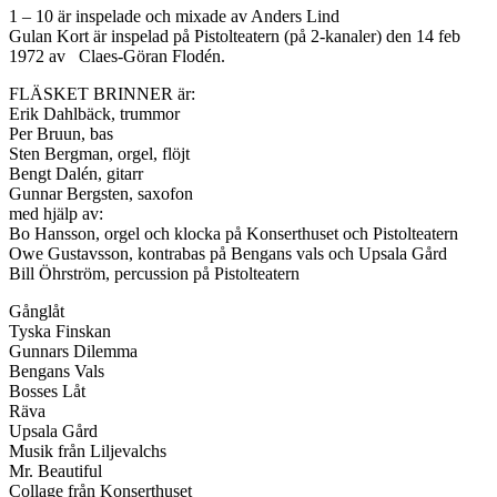
1 – 10 är inspelade och mixade av Anders Lind
Gulan Kort är inspelad på Pistolteatern (på 2-kanaler) den 14 feb
1972 av Claes-Göran Flodén.
FLÄSKET BRINNER är:
Erik Dahlbäck, trummor
Per Bruun, bas
Sten Bergman, orgel, flöjt
Bengt Dalén, gitarr
Gunnar Bergsten, saxofon
med hjälp av:
Bo Hansson, orgel och klocka på Konserthuset och Pistolteatern
Owe Gustavsson, kontrabas på Bengans vals och Upsala Gård
Bill Öhrström, percussion på Pistolteatern
Gånglåt
Tyska Finskan
Gunnars Dilemma
Bengans Vals
Bosses Låt
Räva
Upsala Gård
Musik från Liljevalchs
Mr. Beautiful
Collage från Konserthuset