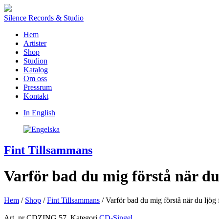
Silence Records & Studio
Hem
Artister
Shop
Studion
Katalog
Om oss
Pressrum
Kontakt
In English
Fint Tillsammans
Varför bad du mig förstå när du
Hem
/
Shop
/
Fint Tillsammans
/ Varför bad du mig förstå när du ljög
Art. nr
CDZING 57
.
Kategori
CD-Singel
.