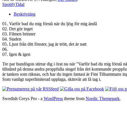
Spotify
Tidal
Beskrivning
01. Varför bad du mig förstå när du ljög för mig ändå
02. Det gör inget
03. Filmen brinner
04. Staden
05. Ljust från ditt fönster, jag är trött, det är natt
06.
07. Igen & igen
Tre par hundögon stirrar dig i örat nu när ”Varför bad du mig förstå nä
tillstånd på denna andra proppfulla singel från det kommande proppfu
är tanken som räknas, och har du ingen fantasi är Fint Tillsammans ing
Som vanligt superlimiterad upplaga, skitsvår att få tag i.
Swedish Greys Pro - a
WordPress
theme from
Nordic Themepark
.