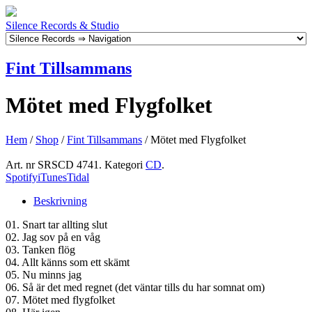
Silence Records & Studio
Fint Tillsammans
Mötet med Flygfolket
Hem
/
Shop
/
Fint Tillsammans
/ Mötet med Flygfolket
Art. nr
SRSCD 4741
.
Kategori
CD
.
Spotify
iTunes
Tidal
Beskrivning
01. Snart tar allting slut
02. Jag sov på en våg
03. Tanken flög
04. Allt känns som ett skämt
05. Nu minns jag
06. Så är det med regnet (det väntar tills du har somnat om)
07. Mötet med flygfolket