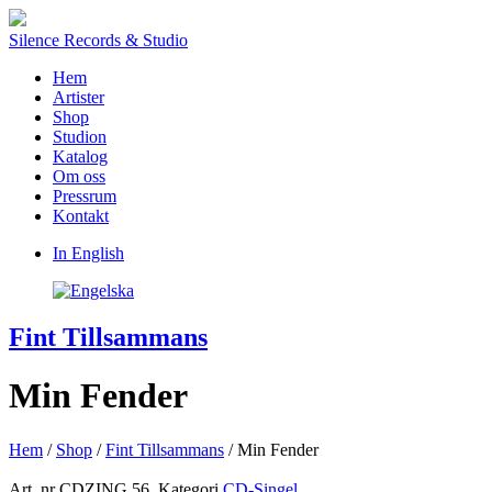
Silence Records & Studio
Hem
Artister
Shop
Studion
Katalog
Om oss
Pressrum
Kontakt
In English
Fint Tillsammans
Min Fender
Hem
/
Shop
/
Fint Tillsammans
/ Min Fender
Art. nr
CDZING 56
.
Kategori
CD-Singel
.