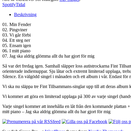
Spotify
Tidal
Beskrivning
01. Min Fender
02. Pingviner
03. Vi går förbi
04. Ett steg ner
05. Ensam igen
06. I mitt piano
07. Jag ska aldrig glömma allt du har gjort för mig
Så var det fredag igen. Samhall släpper loss autistrockarna Fint Tillsa
orienterade indiemuppar. Sju låtar och extremt limiterad upplaga, tre
Silence. En välgödd singel i månaden och ett album i vår. Endast för my
Vi ska nu släppa tre Fint Tillsammans-singlar upp till att deras albu
Vi kommer att göra en limiterad upplaga på 300 av varje singel (handsk
Varje singel kommer att innehålla en låt från den kommande plattan + s
mitt piano – Jag ska aldrig glömma allt du har gjort för mig