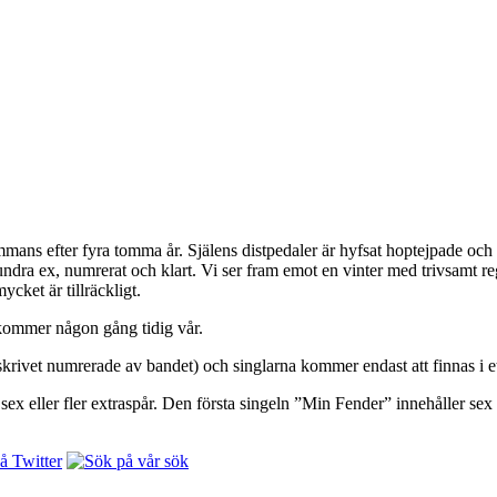
mmans efter fyra tomma år. Själens distpedaler är hyfsat hoptejpade och 
hundra ex, numrerat och klart. Vi ser fram emot en vinter med trivsamt
cket är tillräckligt.
m kommer någon gång tidig vår.
rivet numrerade av bandet) och singlarna kommer endast att finnas i ett
ex eller fler extraspår. Den första singeln ”Min Fender” innehåller sex 