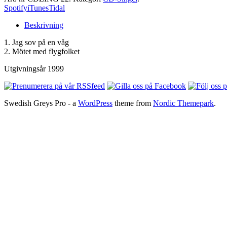
Spotify
iTunes
Tidal
Beskrivning
1. Jag sov på en våg
2. Mötet med flygfolket
Utgivningsår 1999
Swedish Greys Pro - a
WordPress
theme from
Nordic Themepark
.