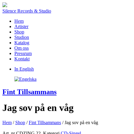
Silence Records & Studio
Hem
Artister
Shop
Studion
Katalog
Om oss
Pressrum
Kontakt
In English
Fint Tillsammans
Jag sov på en våg
Hem
/
Shop
/
Fint Tillsammans
/ Jag sov på en våg
Art. nr
CDZING 22
.
Kategori
CD-Singel
.