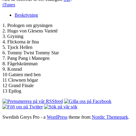
iTunes
Beskrivning
1. Prologen om gryningen
2. Hugo von Glesens Varieté
3. Gryning
4. Flickorna är fina
5. Tjock Hellen
6. Tommy Twist Tommy Star
7. Pang Pang i Manegen
8. Fågelskrämman
9. Konrad
10 Gatsten med ben
11 Clownen bögar
12 Grand Finale
13 Epilog
Swedish Greys Pro - a
WordPress
theme from
Nordic Themepark
.