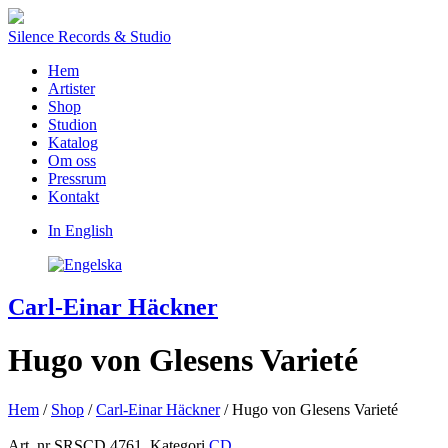
Silence Records & Studio
Hem
Artister
Shop
Studion
Katalog
Om oss
Pressrum
Kontakt
In English
Carl-Einar Häckner
Hugo von Glesens Varieté
Hem
/
Shop
/
Carl-Einar Häckner
/ Hugo von Glesens Varieté
Art. nr
SRSCD 4761
.
Kategori
CD
.