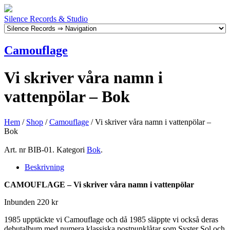
Silence Records & Studio
Camouflage
Vi skriver våra namn i
vattenpölar – Bok
Hem
/
Shop
/
Camouflage
/ Vi skriver våra namn i vattenpölar –
Bok
Art. nr
BIB-01
.
Kategori
Bok
.
Beskrivning
CAMOUFLAGE – Vi skriver våra namn i vattenpölar
Inbunden 220 kr
1985 upptäckte vi Camouflage och då 1985 släppte vi också deras
debutalbum med numera klassiska postpunklåtar som Syster Sol och