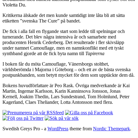
Violetta Du.
Kritikerna älskade det men kunde samtidigt inte låta bli att sätta
etiketten ”svenska The Cure” på bandet.
De fick i alla fall en flygande start som ledde till spelningar och
turnerande. Det blev några intensiva år och samarbete med
producenten Henrik Cederberg. Det resulterade i fler skivsläpp
under namnet Camouflage, men en namnkonflikt med ett tyskt
synthband gjorde att de fick byta namn till
Tapirerna
I boken får du möta Camouflage, Vänersborgs stolthet,
världsberömda i Majorna i Göteborg – och ett av de bästa svenska
postpunkbanden, som betytt mycket för dem som upptäckte dem då.
Bokens huvudförfattare är Peo Rask. Övriga medverkande är Kai
Martin, Ingemar Karlsson, Karin Kanninsova Jonsson, Jonas
Kernell, Joakim Thedin, Lars Sundestrand, Tom Holmlund, Peter
Kagerland, Claes Theliander, Lotta Antonsson med flera.
Swedish Greys Pro - a
WordPress
theme from
Nordic Themepark
.