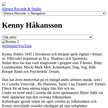
Silence Records & Studio
Kenny Håkansson
Webbplats
YouTube
Kenny föddes 1945 i Stockhom och började spela elgitarr i början
av 1960-talet inspirerad av bl.a. Shadows och Spotnicks.
Sedan dess har han varit tongivande i grupper som T-bones, Baby
Grandmother, Mecki Mark Men, Kebnekajse, Dag, Vag, Bills
Boogie Band och Psychedelic Dream.
Han har även medverkat på en mängd andra artisters musik, som t
ex Cornelis Vreesvijk , Bo Hansson, Turid, Lisa Ekdahl och Torsten
Flinck för att bara nämna några från förr och nu.
Under en turné med Cornelis där även spelmannen Björn Ståbi var
med, upptäckte han den svenska folkmusiken.
Kebnekajse gjorde sedan sin egen version av folkmusiken och
Kenny utvecklade soundet ytterligare på sina soloplattor.